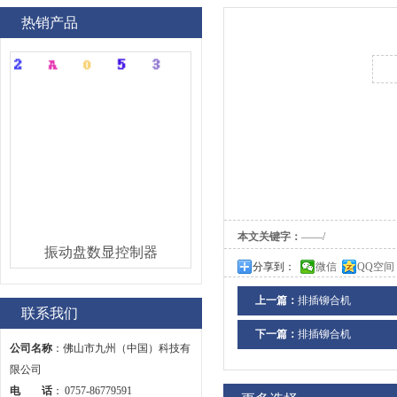
热销产品
本文关键字：
——
/
振动盘数显控制器
分享到：
微信
QQ空间
上一篇：
排插铆合机
联系我们
下一篇：
排插铆合机
公司名称
：佛山市九州（中国）科技有
限公司
电 话
： 0757-86779591