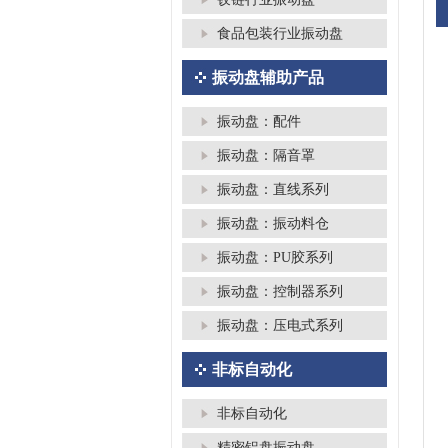
食品包装行业振动盘
振动盘辅助产品
振动盘：配件
振动盘：隔音罩
振动盘：直线系列
振动盘：振动料仓
振动盘：PU胶系列
振动盘：控制器系列
振动盘：压电式系列
非标自动化
非标自动化
精密铝盘振动盘