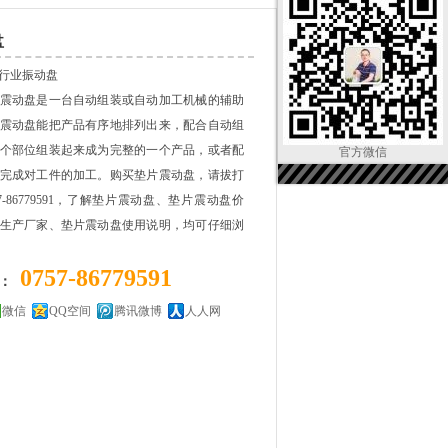
盘
行业振动盘
震动盘是一台自动组装或自动加工机械的辅助
震动盘能把产品有序地排列出来，配合自动组
个部位组装起来成为完整的一个产品，或者配
官方微信
完成对工件的加工。购买垫片震动盘，请拔打
7-86779591，了解垫片震动盘、垫片震动盘价
生产厂家、垫片震动盘使用说明，均可仔细浏
0757-86779591
线：
微信
QQ空间
腾讯微博
人人网